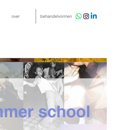
over
behandelvormen
mmer school