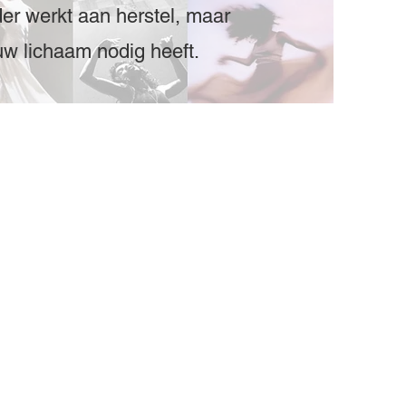
er werkt aan herstel, maar
ouw lichaam nodig heeft.