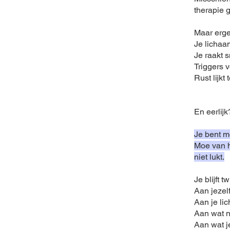
therapie 
Maar ergen
Je lichaam
Je raakt s
Triggers v
Rust lijkt 
En eerlijk
Je bent m
Moe van h
niet lukt.
Je blijft tw
Aan jezelf
Aan je li
Aan wat n
Aan wat je