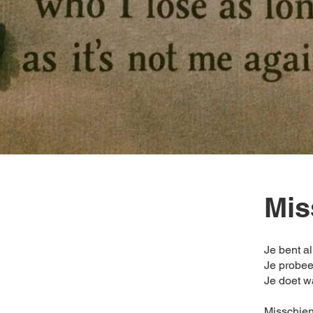
Mis
Je bent al
Je probeer
Je doet wa
Misschien