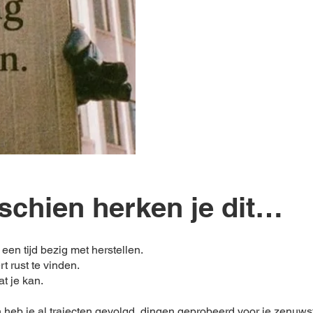
schien herken je dit…
 een tijd bezig met herstellen.
t rust te vinden.
t je kan.
 heb je al trajecten gevolgd, dingen geprobeerd voor je zenuwst