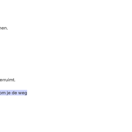
nen.
erruimt.
 om je de weg