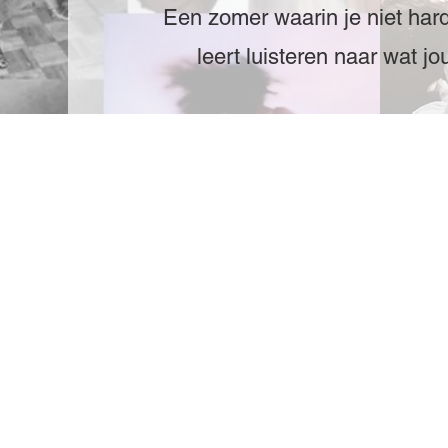
Een zomer waarin je niet hard
leert luisteren naar wat j